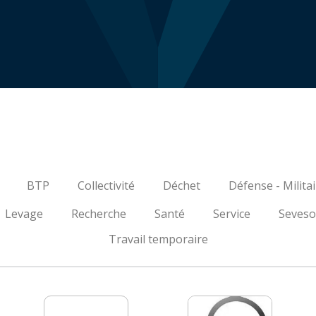
BTP
Collectivité
Déchet
Défense - Militai
Levage
Recherche
Santé
Service
Seveso
Travail temporaire