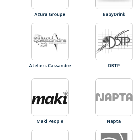
Azura Groupe
BabyDrink
Ateliers Cassandre
DBTP
Maki People
Napta