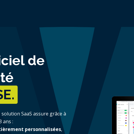
iciel de
ité
SE.
 solution SaaS assure grâce à
3 ans :
ntièrement personnalisées
,