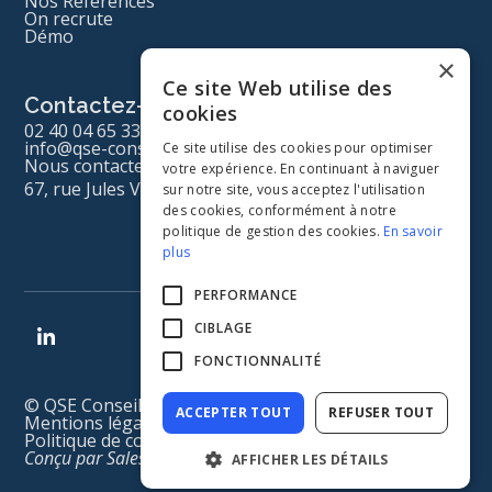
Nos Références
On recrute
Démo
×
Ce site Web utilise des
Contactez-nous
cookies
02 40 04 65 33
info@qse-conseil.com
Ce site utilise des cookies pour optimiser
Nous contacter
votre expérience. En continuant à naviguer
67, rue Jules Vallès 44340 Bouguenais
sur notre site, vous acceptez l'utilisation
des cookies, conformément à notre
politique de gestion des cookies.
En savoir
plus
PERFORMANCE
CIBLAGE
FONCTIONNALITÉ
© QSE Conseil 2023
ACCEPTER TOUT
REFUSER TOUT
Mentions légales
Politique de confidentialité
Conçu par Sales Odyssey
AFFICHER LES DÉTAILS