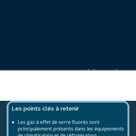
pouvoir de réchauffement planétaire est souvent
bien supérieur à celui du dioxyde de carbone, ce qui
en fait des cibles prioritaires dans la lutte contre le
changement climatique. Face à leur impact
environnemental, la réglementation européenne et
nationale s’est considérablement renforcée ces
dernières années, imposant aux entreprises des
obligations strictes en matière de gestion, de
déclaration et de contrôle des équipements qui
contiennent ces gaz.
Dernière mise à jour
le
01/03/2026
Les points clés à retenir
Les gaz à effet de serre fluorés sont
principalement présents dans les équipements
de climatisation et de réfrigération