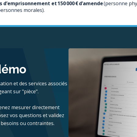
ns d’emprisonnement et 150 000 € d’amende
(personne phy
ersonnes morales).
 démo
cation et des services associés
geant sur "pièce".
 venez mesurer directement
sez vos questions et validez
 besoins ou contraintes.