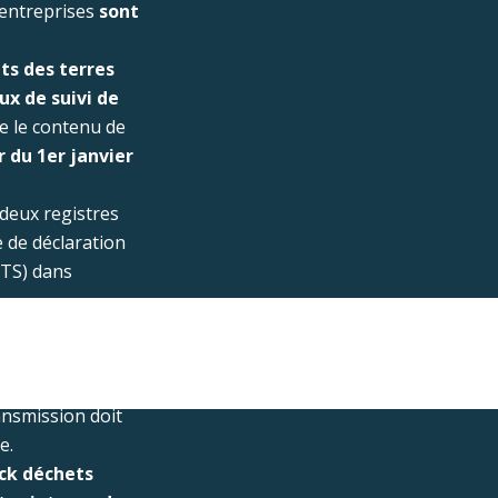
s entreprises
sont
ets des terres
ux de suivi de
e le contenu de
r du 1er janvier
 deux registres
e de déclaration
TS) dans
s nationaux des
é des déchets
ansmission doit
ée.
ck déchets