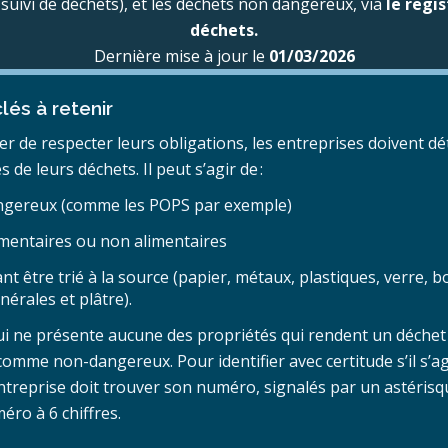
suivi de déchets), et les déchets non dangereux, via
le regi
déchets.
Dernière mise à jour le
01/03/2026
lés à retenir
rer de respecter leurs obligations, les entreprises doivent d
s de leurs déchets. Il peut s’agir de :
ngereux (comme les POPS par exemple)
imentaires ou non alimentaires
t être trié à la source (papier, métaux, plastiques, verre, boi
nérales et plâtre).
ui ne présente aucune des propriétés qui rendent un déche
comme non-dangereux. Pour identifier avec certitude s’il s’ag
ntreprise doit trouver son numéro, signalés par un astéris
éro à 6 chiffres.