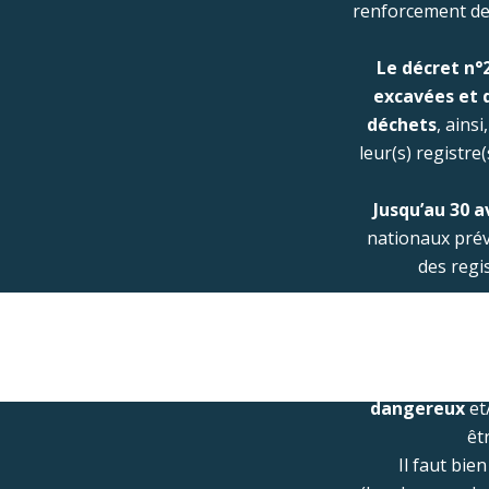
renforcement de 
Le décret n°
excavées et 
déchets
, ains
leur(s) registre
Jusqu’au 30 av
nationaux prévu
des regi
C’est à partir
La dématéria
dangereux
et
êt
Il faut bie