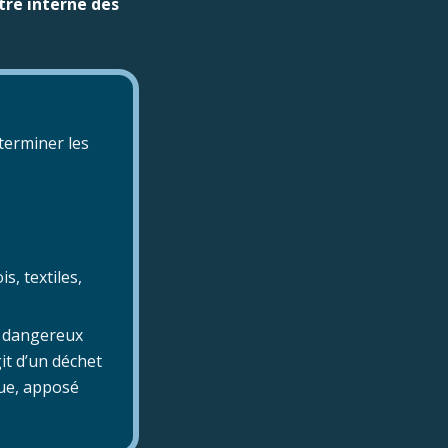
stre interne des
éterminer les
s, textiles,
t dangereux
it d’un déchet
que, apposé