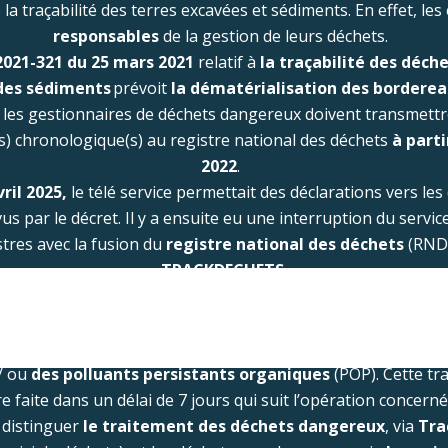
la traçabilité des terres excavées et sédiments. En effet, le
responsables
de la gestion de leurs déchets.
2021-321 du 25 mars 2021
relatif à
la traçabilité des déch
des sédiments
prévoit
la dématérialisation des borderea
i, les gestionnaires de déchets dangereux doivent transmettr
(s) chronologique(s) au registre national des déchets
à parti
2022
.
ril 2025,
le télé service permettait des déclarations vers les
s par le décret. Il y a ensuite eu une interruption du servic
stres avec la fusion du
registre national des déchets
(RND
TRACKDECHETS.
 du 5 mai 2025
que l’ensemble des déclarations aux registre
déchets doivent être transmises
à Track déchets.
lisation des bordereaux a pour but
d’assurer la traçabilit
/ ou
des polluants persistants organiques
(POP). Cette tr
re faite dans un délai de 7 jours qui suit l’opération concern
n distinguer
le traitement des déchets dangereux
, via
Tra