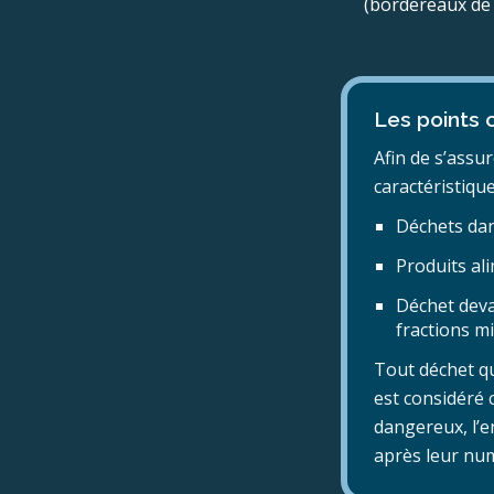
(bordereaux de 
Les points c
Afin de s’assu
caractéristique
Déchets da
Produits al
Déchet devan
fractions mi
Tout déchet q
est considéré 
dangereux, l’e
après leur num