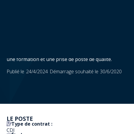
Santé et Sécurité au
Travail" (H/F)
Un poste sera créé fin juin 2020 au sein du service de
veille. Nous cherchons un ou une juriste «
Environnement et/ou Sécurité au travail » pour une
prise de fonction le plus tôt possible, afin d’assurer
une formation et une prise de poste de qualité.
Publié le
24/4/2024
Démarrage souhaité le
30/6/2020
LE POSTE
Type de contrat :
CDI