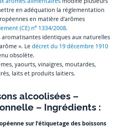
ux arômes alimentaires
modifie plusieurs
 mettre en adéquation la réglementation
européennes en matière d’arômes
lement (CE) n° 1334/2008
.
s aromatisantes identiques aux naturelles
 arôme ». Le
décret du 19 décembre 1910
enu obsolète.
crèmes, yaourts, vinaigres, moutardes,
és, laits et produits laitiers.
ons alcoolisées –
ionnelle – Ingrédients :
opéenne sur l’étiquetage des boissons