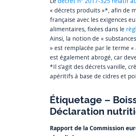
Le
décret n° 2017-325 relatif a
« décrets produits »*, afin de
française avec les exigences 
alimentaires, fixées dans le
règ
Ainsi, la notion de « substance
» est remplacée par le terme «
est également abrogé, car dev
*Il s’agit des décrets vanille, 
apéritifs à base de cidres et poir
Étiquetage – Boiss
Déclaration nutrit
Rapport de la Commission eur