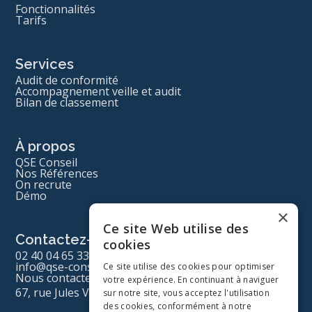
Fonctionnalités
Tarifs
Services
Audit de conformité
Accompagnement veille et audit
Bilan de classement
À propos
QSE Conseil
Nos Références
On recrute
Démo
×
Ce site Web utilise des
Contactez-nous
cookies
02 40 04 65 33
info@qse-conseil.com
Ce site utilise des cookies pour optimiser
Nous contacter
votre expérience. En continuant à naviguer
67, rue Jules Vallès 44340 Bouguenais
sur notre site, vous acceptez l'utilisation
des cookies, conformément à notre