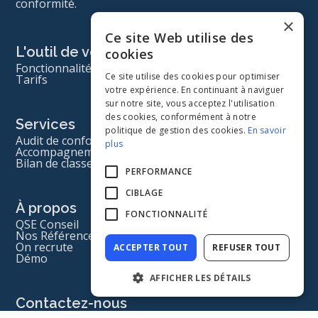
conformité.
×
Ce site Web utilise des
L'outil de veille
cookies
Fonctionnalités
Ce site utilise des cookies pour optimiser
Tarifs
votre expérience. En continuant à naviguer
sur notre site, vous acceptez l'utilisation
des cookies, conformément à notre
Services
politique de gestion des cookies.
En savoir
Audit de conformité
plus
Accompagnement veille et audit
Bilan de classement
PERFORMANCE
CIBLAGE
À propos
FONCTIONNALITÉ
QSE Conseil
Nos Références
On recrute
ACCEPTER TOUT
REFUSER TOUT
Démo
AFFICHER LES DÉTAILS
Contactez-nous